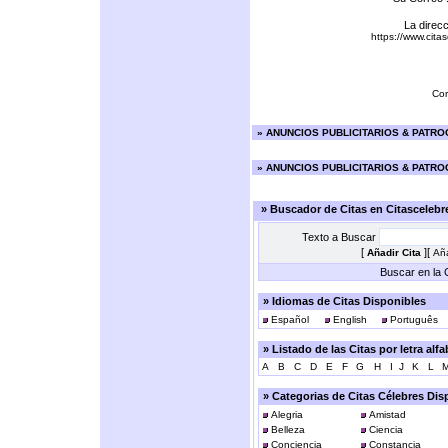
La direcc
https://www.cit
Cor
»
ANUNCIOS PUBLICITARIOS & PATR
»
ANUNCIOS PUBLICITARIOS & PATR
» Buscador de Citas en Citasceleb
Texto a Buscar
[
][
Añadir Cita
Aña
Buscar en la C
» Idiomas de Citas Disponibles
Español
English
Português
» Listado de las Citas por letra alf
A
B
C
D
E
F
G
H
I
J
K
L
» Categorias de Citas Célebres Dis
Alegria
Amistad
Belleza
Ciencia
Conciencia
Constancia