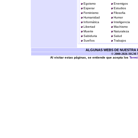
Egoismo
Enemigos
Esperar
Estudios
Feminismo
Filosofia
Humanidad
Humor
Informática
Inteligencia
Libertad
Machismo
Muerte
Naturaleza
Sabiduria
Salud
Sueños
Trabajos
ALGUNAS WEBS DE NUESTRA RE
© 2000-2026 HGM Ne
Al visitar estas páginas, se entiende que acepta los
Termi