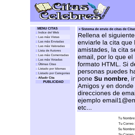
MENU CITAS
» Sistema de envio de citas de Cit
::
Indice del Web
Rellena el siguient
::
Las más Vistas
enviarle la cita que
::
Las más Enviadas
::
Las más Valoradas
amistades, la cita 
::
Lista de Autores
::
Las más Comentadas
email, por lo que el
::
Las más Votadas
formato HTML. Si de
::
Últimas Citas
::
Listado por Idiomas
personas puedes ha
::
Listado por Categorias
pone
Su nombre
, 
::
Añadir Cita
PUBLICIDAD
Amigos y en donde
direcciones de emai
ejemplo email1@em
etc...
Tu Nombre
Tu Correo 
Su Nombre
Su Correo 