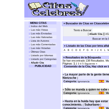
MENU CITAS
» Buscador de Citas en Citasceleb
::
Indice del Web
::
Las más Vistas
Texto a Buscar
::
Las más Enviadas
[
][
Añadir Cita
Aña
::
Las más Valoradas
Buscar en la C
::
Lista de Autores
::
Las más Comentadas
» Listado de las Citas por letra alf
::
Las más Votadas
A
B
C
D
E
F
G
H
I
J
K
L
::
Últimas Citas
::
Listado por Idiomas
» Resultados de la Búsqueda
::
Listado por Categorias
Se han encontrado 138 Resultados. Mos
::
Añadir Cita
Páginas:
1
2
3
4
5
Siguiente »
PUBLICIDAD
Contenido de la Cita, Haz click en la 
La mayor parte de la gente tiene 
»
Nietzsche
)
Categoria:
Vo
Ignorancia
Sólo se manda a quien no sabe 
»
Categoria:
Vo
Ignorancia
Hasta en la huida hay que estar a
»
conocimiento.
Suburbano
(
)
Categoria:
Vo
Ignorancia