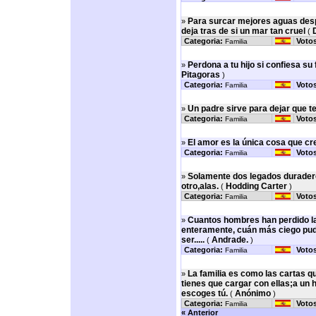
Para surcar mejores aguas despl
»
deja tras de si un mar tan cruel
(
Categoria:
Votos
Familia
Perdona a tu hijo si confiesa su f
»
Pitagoras
)
Categoria:
Votos
Familia
Un padre sirve para dejar que 
»
Categoria:
Votos
Familia
El amor es la única cosa que cr
»
Categoria:
Votos
Familia
Solamente dos legados duradero
»
otro,alas.
Hodding Carter
(
)
Categoria:
Votos
Familia
Cuantos hombres han perdido la
»
enteramente, cuán más ciego pude
ser.....
Andrade.
(
)
Categoria:
Votos
Familia
La familia es como las cartas q
»
tienes que cargar con ellas;a un 
escoges tú.
Anónimo
(
)
Categoria:
Votos
Familia
« Anterior