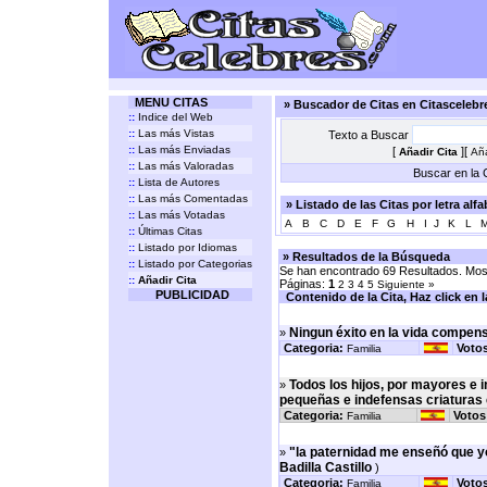
MENU CITAS
» Buscador de Citas en Citasceleb
::
Indice del Web
::
Las más Vistas
Texto a Buscar
::
Las más Enviadas
[
][
Añadir Cita
Aña
::
Las más Valoradas
Buscar en la C
::
Lista de Autores
::
Las más Comentadas
» Listado de las Citas por letra alf
::
Las más Votadas
A
B
C
D
E
F
G
H
I
J
K
L
::
Últimas Citas
::
Listado por Idiomas
» Resultados de la Búsqueda
::
Listado por Categorias
Se han encontrado 69 Resultados. Most
::
Añadir Cita
Páginas:
1
2
3
4
5
Siguiente »
PUBLICIDAD
Contenido de la Cita, Haz click en la 
Ningun éxito en la vida compensa
»
Categoria:
Votos
Familia
Todos los hijos, por mayores e 
»
pequeñas e indefensas criaturas
Categoria:
Votos
Familia
"la paternidad me enseñó que y
»
Badilla Castillo
)
Categoria:
Votos
Familia