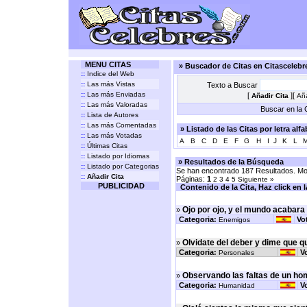
MENU CITAS
» Buscador de Citas en Citasceleb
::
Indice del Web
::
Las más Vistas
Texto a Buscar
::
Las más Enviadas
[
][
Añadir Cita
Aña
::
Las más Valoradas
Buscar en la C
::
Lista de Autores
::
Las más Comentadas
» Listado de las Citas por letra alf
::
Las más Votadas
A
B
C
D
E
F
G
H
I
J
K
L
::
Últimas Citas
::
Listado por Idiomas
» Resultados de la Búsqueda
::
Listado por Categorias
Se han encontrado 187 Resultados. Mos
::
Añadir Cita
Páginas:
1
2
3
4
5
Siguiente »
PUBLICIDAD
Contenido de la Cita, Haz click en la 
Ojo por ojo, y el mundo acabara
»
Categoria:
Vo
Enemigos
Olvidate del deber y dime que q
»
Categoria:
V
Personales
Observando las faltas de un ho
»
Categoria:
V
Humanidad