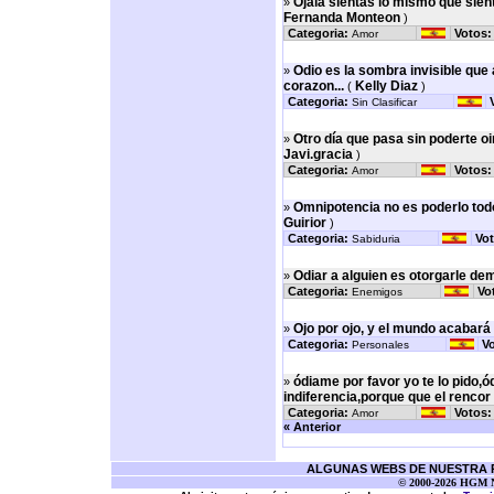
Ojalá sientas lo mismo que sien
»
Fernanda Monteon
)
Categoria:
Votos:
Amor
Odio es la sombra invisible que
»
corazon...
Kelly Diaz
(
)
Categoria:
Sin Clasificar
Otro día que pasa sin poderte oir
»
Javi.gracia
)
Categoria:
Votos:
Amor
Omnipotencia no es poderlo tod
»
Guirior
)
Categoria:
Vot
Sabiduria
Odiar a alguien es otorgarle de
»
Categoria:
Vo
Enemigos
Ojo por ojo, y el mundo acabará 
»
Categoria:
Vo
Personales
ódiame por favor yo te lo pido,
»
indiferencia,porque que el rencor 
Categoria:
Votos:
Amor
« Anterior
ALGUNAS WEBS DE NUESTRA RE
© 2000-2026 HGM Ne