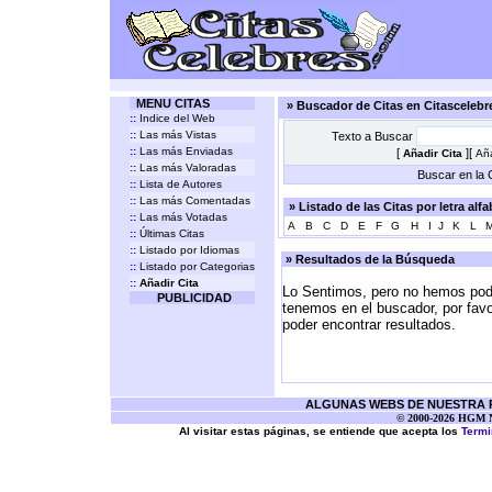
MENU CITAS
» Buscador de Citas en Citasceleb
::
Indice del Web
::
Las más Vistas
Texto a Buscar
::
Las más Enviadas
[
][
Añadir Cita
Aña
::
Las más Valoradas
Buscar en la C
::
Lista de Autores
::
Las más Comentadas
» Listado de las Citas por letra alf
::
Las más Votadas
A
B
C
D
E
F
G
H
I
J
K
L
::
Últimas Citas
::
Listado por Idiomas
» Resultados de la Búsqueda
::
Listado por Categorias
::
Añadir Cita
Lo Sentimos, pero no hemos podi
PUBLICIDAD
tenemos en el buscador, por favo
poder encontrar resultados.
ALGUNAS WEBS DE NUESTRA RE
© 2000-2026 HGM Ne
Al visitar estas páginas, se entiende que acepta los
Termi