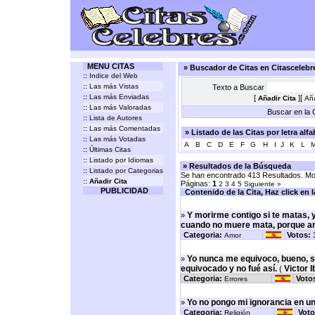
MENU CITAS
» Buscador de Citas en Citasceleb
::
Indice del Web
::
Las más Vistas
Texto a Buscar
::
Las más Enviadas
[
][
Añadir Cita
Aña
::
Las más Valoradas
Buscar en la C
::
Lista de Autores
::
Las más Comentadas
» Listado de las Citas por letra alf
::
Las más Votadas
A
B
C
D
E
F
G
H
I
J
K
L
::
Últimas Citas
::
Listado por Idiomas
» Resultados de la Búsqueda
::
Listado por Categorias
Se han encontrado 413 Resultados. Mos
::
Añadir Cita
Páginas:
1
2
3
4
5
Siguiente »
PUBLICIDAD
Contenido de la Cita, Haz click en la 
Y morirme contigo si te matas, 
»
cuando no muere mata, porque a
Categoria:
Votos:
Amor
Yo nunca me equivoco, bueno, s
»
equivocado y no fué así.
Victor I
(
Categoria:
Voto
Errores
Yo no pongo mi ignorancia en un a
»
Categoria:
Voto
Religión