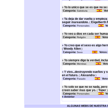
Yo lo unico que se es que no se 
»
Categoria:
Vot
Sabiduria
Ya deja de dar vuelta y empieza 
»
seguir mareandote.
Engelberth F
(
Categoria:
Vo
Personales
Yo veo a dios en cada ser huma
»
Categoria:
Voto
Religión
Yo creo que el sexo es algo her
»
Woody Allen
(
)
Categoria:
Votos:
Sexo
Yo siempre digo la verdad, incl
»
Categoria:
Vot
Mentiras
Y vivo...destruyendo sueños y 
»
en el futuro.
Alexandra
(
)
Categoria:
Voto
Pasado
Yo solo se que no se nada, per
»
creen saber mas que yo.
Toper
(
)
Categoria:
Vo
Personales
« Anterior
ALGUNAS WEBS DE NUESTRA RE