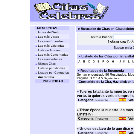
MENU CITAS
» Buscador de Citas en Citasceleb
::
Indice del Web
::
Las más Vistas
Texto a Buscar
::
Las más Enviadas
[
][
Añadir Cita
Aña
::
Las más Valoradas
Buscar en la C
::
Lista de Autores
::
Las más Comentadas
» Listado de las Citas por letra alf
::
Las más Votadas
A
B
C
D
E
F
G
H
I
J
K
L
::
Últimas Citas
::
Listado por Idiomas
» Resultados de la Búsqueda
::
Listado por Categorias
Se han encontrado 96 Resultados. Most
::
Añadir Cita
Páginas:
1
2
3
4
5
Siguiente »
PUBLICIDAD
Contenido de la Cita, Haz click en la 
Tu eres fatal ante la muerte. yo 
»
verte. tú quieres verte siempre h
Categoria:
Vot
Presente
Triste época la nuestra! es mas 
»
Einstein
)
Categoria:
Vot
Presente
Uno es esclavo de lo que dice y 
»
Categoria:
Vot
Presente