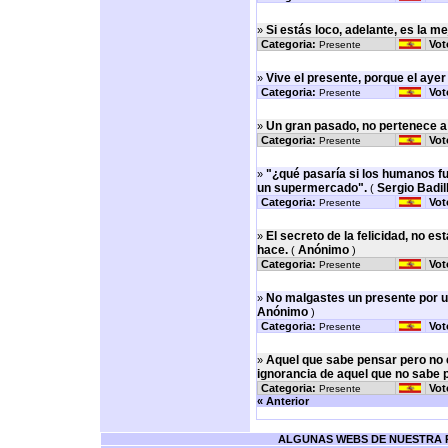
Si estás loco, adelante, es la me
»
Categoria:
Vot
Presente
Vive el presente, porque el ayer
»
Categoria:
Vot
Presente
Un gran pasado, no pertenece a 
»
Categoria:
Vot
Presente
"¿qué pasaría si los humanos 
»
un supermercado".
Sergio Badill
(
Categoria:
Vot
Presente
El secreto de la felicidad, no es
»
hace.
Anónimo
(
)
Categoria:
Vot
Presente
No malgastes un presente por u
»
Anónimo
)
Categoria:
Vot
Presente
Aquel que sabe pensar pero no e
»
ignorancia de aquel que no sabe 
Categoria:
Vot
Presente
« Anterior
ALGUNAS WEBS DE NUESTRA RE