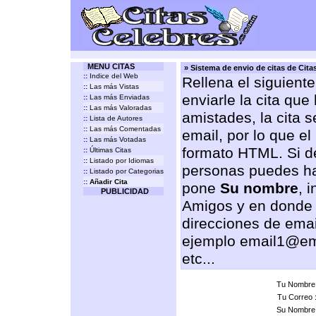
MENU CITAS
» Sistema de envio de citas de Cit
::
Indice del Web
Rellena el siguient
::
Las más Vistas
enviarle la cita que
::
Las más Enviadas
::
Las más Valoradas
amistades, la cita 
::
Lista de Autores
::
Las más Comentadas
email, por lo que el
::
Las más Votadas
formato HTML. Si de
::
Últimas Citas
::
Listado por Idiomas
personas puedes ha
::
Listado por Categorias
::
Añadir Cita
pone
Su nombre
, 
PUBLICIDAD
Amigos y en donde
direcciones de emai
ejemplo email1@em
etc...
Tu Nombre
Tu Correo 
Su Nombre