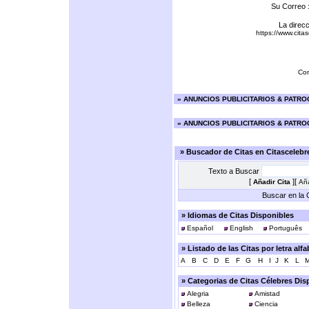
Su Correo 
La direcc
https://www.cit
Cor
»
ANUNCIOS PUBLICITARIOS & PATR
»
ANUNCIOS PUBLICITARIOS & PATR
» Buscador de Citas en Citasceleb
Texto a Buscar
[
][
Añadir Cita
Aña
Buscar en la C
» Idiomas de Citas Disponibles
Español
English
Português
» Listado de las Citas por letra alf
A
B
C
D
E
F
G
H
I
J
K
L
» Categorias de Citas Célebres Dis
Alegria
Amistad
Belleza
Ciencia