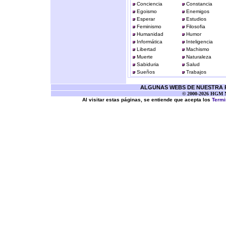
Conciencia
Constancia
Egoismo
Enemigos
Esperar
Estudios
Feminismo
Filosofia
Humanidad
Humor
Informática
Inteligencia
Libertad
Machismo
Muerte
Naturaleza
Sabiduria
Salud
Sueños
Trabajos
ALGUNAS WEBS DE NUESTRA RE
© 2000-2026 HGM Ne
Al visitar estas páginas, se entiende que acepta los
Termi