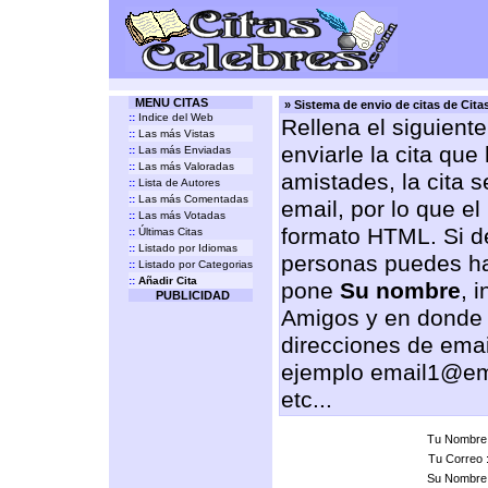
MENU CITAS
» Sistema de envio de citas de Cit
::
Indice del Web
Rellena el siguient
::
Las más Vistas
enviarle la cita que
::
Las más Enviadas
::
Las más Valoradas
amistades, la cita 
::
Lista de Autores
::
Las más Comentadas
email, por lo que el
::
Las más Votadas
formato HTML. Si de
::
Últimas Citas
::
Listado por Idiomas
personas puedes ha
::
Listado por Categorias
::
Añadir Cita
pone
Su nombre
, 
PUBLICIDAD
Amigos y en donde
direcciones de emai
ejemplo email1@em
etc...
Tu Nombre
Tu Correo 
Su Nombre