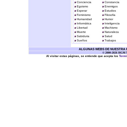
Conciencia
Constancia
Egoismo
Enemigos
Esperar
Estudios
Feminismo
Filosofia
Humanidad
Humor
Informática
Inteligencia
Libertad
Machismo
Muerte
Naturaleza
Sabiduria
Salud
Sueños
Trabajos
ALGUNAS WEBS DE NUESTRA RE
© 2000-2026 HGM Ne
Al visitar estas páginas, se entiende que acepta los
Termi