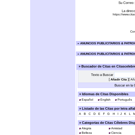
Su Correo 
La direcc
https://www.cit
Cor
»
ANUNCIOS PUBLICITARIOS & PATR
»
ANUNCIOS PUBLICITARIOS & PATR
» Buscador de Citas en Citasceleb
Texto a Buscar
[
][
Añadir Cita
Aña
Buscar en la C
» Idiomas de Citas Disponibles
Español
English
Português
» Listado de las Citas por letra alf
A
B
C
D
E
F
G
H
I
J
K
L
» Categorias de Citas Célebres Dis
Alegria
Amistad
Belleza
Ciencia