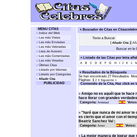
MENU CITAS
» Buscador de Citas en Citasceleb
::
Indice del Web
::
Las más Vistas
Texto a Buscar
::
Las más Enviadas
[
][
Añadir Cita
Aña
::
Las más Valoradas
Buscar en la C
::
Lista de Autores
::
Las más Comentadas
» Listado de las Citas por letra alf
::
Las más Votadas
A
B
C
D
E
F
G
H
I
J
K
L
::
Últimas Citas
::
Listado por Idiomas
» Resultados de la Búsqueda
::
Listado por Categorias
Se han encontrado 27 Resultados. Most
::
Añadir Cita
Páginas:
1
2
3
Siguiente »
PUBLICIDAD
Contenido de la Cita, Haz click en la 
Amigo no es aquél que te hace r
»
hace llorar con grandes verdades
Categoria:
Votos
Amistad
"haré que nunca de mi amor te 
»
es cierto que el amor con el tiem
Beatriz Sanchez Val
)
Categoria:
Votos:
Amor
La mejor manera de lograr que s
»