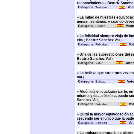
reconocimiento.
Beatriz Sanchez
(
Categoria:
Vot
Trabajos
La mitad de nuestras equivocac
»
pensar, sentimos, y cuando debe
Categoria:
Voto
Errores
La felicidad siempre viaja de i
»
ella
Beatriz Sanchez Val
(
)
Categoria:
Vot
Felicidad
Una de las supersticiones del se
»
Beatriz Sanchez Val
)
Categoria:
Votos
Virtud
La belleza que atrae rara vez c
»
Val
)
Categoria:
Voto
Belleza
Algún día en cualquier parte, en
»
mismo, y ésa, sólo ésa, puede ser
Sanchez Val
)
Categoria:
Vot
Felicidad
Quizá la mayor equivocación ac
»
creyendo ser el único que la pade
Categoria:
Vot
Soledad
La amistad comprada se pierde c
»