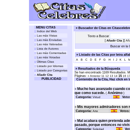
MENU CITAS
» Buscador de Citas en Citasceleb
::
Indice del Web
::
Las más Vistas
Texto a Buscar
::
Las más Enviadas
[
][
Añadir Cita
Aña
::
Las más Valoradas
Buscar en la C
::
Lista de Autores
::
Las más Comentadas
» Listado de las Citas por letra alf
::
Las más Votadas
A
B
C
D
E
F
G
H
I
J
K
L
::
Últimas Citas
::
Listado por Idiomas
» Resultados de la Búsqueda
::
Listado por Categorias
Se han encontrado 1169 Resultados. Mo
::
Añadir Cita
Páginas:
15
« Anterior
11
12
13
14
16
1
PUBLICIDAD
Contenido de la Cita, Haz click en la 
Mucho has avanzado cuando com
»
que como sucede.
Anónimo
(
)
Categoria:
Voto
Virtud
Mis mayores admiradores son 
»
Categoria:
Votos:
Arte
Mal acabara quien pretenda aden
»
pasado, porque entonces no vivirá
Categoria:
Vot
Soledad