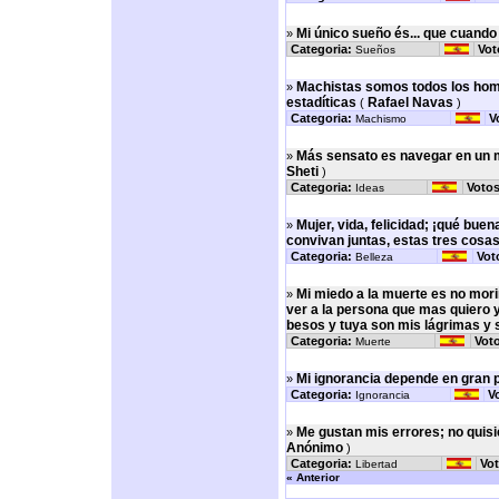
Mi único sueño és... que cuand
»
Categoria:
Vot
Sueños
Machistas somos todos los homb
»
estadíticas
Rafael Navas
(
)
Categoria:
V
Machismo
Más sensato es navegar en un 
»
Sheti
)
Categoria:
Votos
Ideas
Mujer, vida, felicidad; ¡qué bue
»
convivan juntas, estas tres cosas
Categoria:
Vot
Belleza
Mi miedo a la muerte es no mori
»
ver a la persona que mas quiero y
besos y tuya son mis lágrimas y 
Categoria:
Vot
Muerte
Mi ignorancia depende en gran p
»
Categoria:
V
Ignorancia
Me gustan mis errores; no quisi
»
Anónimo
)
Categoria:
Vot
Libertad
« Anterior