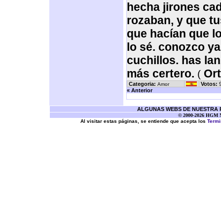
hecha jirones ca
rozaban, y que t
que hacían que l
lo sé. conozco ya
cuchillos. has la
más certero.
Or
(
Categoria:
Votos:
9
Amor
« Anterior
ALGUNAS WEBS DE NUESTRA RE
© 2000-2026 HGM Ne
Al visitar estas páginas, se entiende que acepta los
Termi