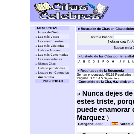
MENU CITAS
» Buscador de Citas en Citasceleb
::
Indice del Web
::
Las más Vistas
Texto a Buscar
::
Las más Enviadas
[
][
Añadir Cita
Aña
::
Las más Valoradas
Buscar en la C
::
Lista de Autores
::
Las más Comentadas
» Listado de las Citas por letra alf
::
Las más Votadas
A
B
C
D
E
F
G
H
I
J
K
L
::
Últimas Citas
::
Listado por Idiomas
» Resultados de la Búsqueda
::
Listado por Categorias
Se han encontrado 40192 Resultados. M
::
Añadir Cita
Páginas:
1
2
3
4
5
Siguiente »
PUBLICIDAD
Contenido de la Cita, Haz click en la 
Nunca dejes de 
»
estes triste, por
puede enamorar d
Marquez
)
Categoria:
Votos:
3
Amor