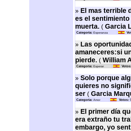
El mas terrible
»
es el sentimiento
muerta.
Garcia 
(
Categoria:
Vo
Esperanza
Las oportunida
»
amaneceres:si un
pierde.
William 
(
Categoria:
Votos
Esperar
Solo porque alg
»
quieres no signif
ser
Garcia Marq
(
Categoria:
Votos:
9
Amor
El primer día qu
»
era extraño tu tr
embargo, yo sentí