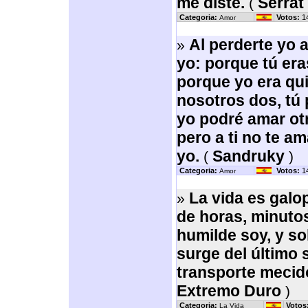
me diste.
Serrat
(
Categoria:
Votos:
1
Amor
Al perderte yo a
»
yo: porque tú era
porque yo era qu
nosotros dos, tú
yo podré amar otr
pero a ti no te 
yo.
Sandruky
(
)
Categoria:
Votos:
1
Amor
La vida es gal
»
de horas, minuto
humilde soy, y so
surge del último
transporte mecido
Extremo Duro
)
Categoria:
Votos
La Vida