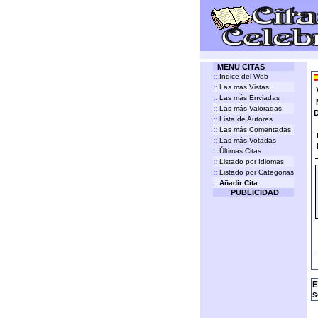
MENU CITAS
::
Indice del Web
::
Las más Vistas
::
Las más Enviadas
::
Las más Valoradas
D
::
Lista de Autores
::
Las más Comentadas
::
Las más Votadas
::
Últimas Citas
::
Listado por Idiomas
::
Listado por Categorias
::
Añadir Cita
PUBLICIDAD
E
s