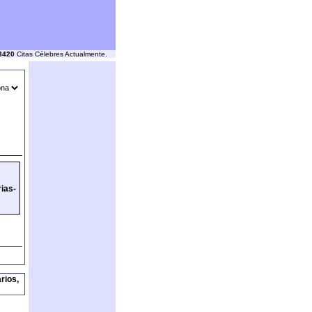
3420
Citas Célebres Actualmente.
rias-
rios,