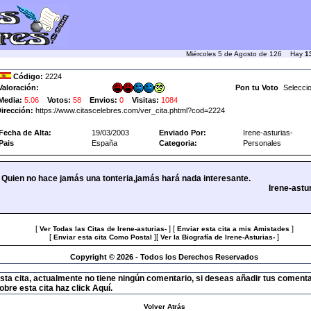
Miércoles 5 de Agosto de 126 Hay
1
Código:
2224
Valoración:
Pon tu Voto
Media:
5.06
Votos:
58
Envios:
0
Visitas:
1084
irección:
https://www.citascelebres.com/ver_cita.phtml?cod=2224
Fecha de Alta:
19/03/2003
Enviado Por:
Irene-asturias-
Pais
España
Categoria:
Personales
Quien no hace jamás una tonteria,jamás hará nada interesante.
Irene-astu
[
] [
]
Ver Todas las Citas de Irene-asturias-
Enviar esta cita a mis Amistades
[
][
]
Enviar esta cita Como Postal
Ver la Biografía de Irene-Asturias-
Copyright © 2026 - Todos los Derechos Reservados
sta cita, actualmente no tiene ningún comentario, si deseas añadir tus comenta
obre esta cita haz click Aquí.
Volver Atrás