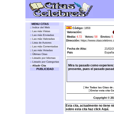
MENU CITAS
::
Indice del Web
Código:
1859
::
Las más Vistas
Valoración:
::
Las más Enviadas
Media:
4.72
Votos:
58
Envios:
5
::
Las más Valoradas
Dirección:
https://www.citascelebres
::
Lista de Autores
::
Las más Comentadas
Fecha de Alta:
21/02/
::
Las más Votadas
Pais
España
::
Últimas Citas
::
Listado por Idiomas
::
Listado por Categorias
Mira tu pasado como experiencias
::
Añadir Cita
presente, pues el pasado pasado
PUBLICIDAD
[
Ver Todas las Citas de
[
Enviar esta cita C
Copyright © 20
Esta cita, actualmente no tiene n
sobre esta cita haz click Aquí.