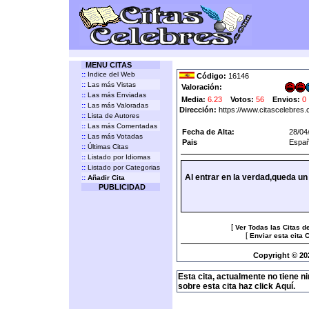
MENU CITAS
::
Indice del Web
Código:
16146
::
Las más Vistas
Valoración:
::
Las más Enviadas
Media:
6.23
Votos:
56
Envios:
0
::
Las más Valoradas
Dirección:
https://www.citascelebres
::
Lista de Autores
::
Las más Comentadas
Fecha de Alta:
28/04
::
Las más Votadas
Pais
Espa
::
Últimas Citas
::
Listado por Idiomas
::
Listado por Categorias
Al entrar en la verdad,queda un
::
Añadir Cita
PUBLICIDAD
[
Ver Todas las Citas d
[
Enviar esta cita 
Copyright © 20
Esta cita, actualmente no tiene n
sobre esta cita haz click Aquí.