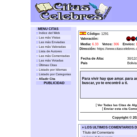
MENU CITAS
::
Indice del Web
Código:
1291
::
Las más Vistas
Valoración:
::
Las más Enviadas
Media:
6.33
Votos:
306
Envios:
::
Las más Valoradas
Dirección:
https://www.citascelebres
::
Lista de Autores
::
Las más Comentadas
Fecha de Alta:
30/12/
::
Las más Votadas
Pais
Bolivia
::
Últimas Citas
::
Listado por Idiomas
::
Listado por Categorias
Para vivir hay que amar. para am
::
Añadir Cita
buscar, yo te encontré a ti.
PUBLICIDAD
[
Ver Todas las Citas de Al
[
Enviar esta cita Como
Copyright © 20
» LOS ULTIMOS COMENTARIOS DE
Título del Comentario