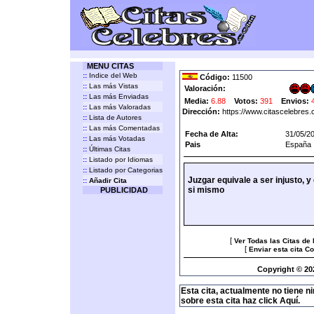
MENU CITAS
::
Indice del Web
Código:
11500
::
Las más Vistas
Valoración:
::
Las más Enviadas
Media:
6.88
Votos:
391
Envios:
::
Las más Valoradas
Dirección:
https://www.citascelebres
::
Lista de Autores
::
Las más Comentadas
Fecha de Alta:
31/05/2
::
Las más Votadas
Pais
España
::
Últimas Citas
::
Listado por Idiomas
::
Listado por Categorias
Juzgar equivale a ser injusto, y
::
Añadir Cita
si mismo
PUBLICIDAD
[
Ver Todas las Citas de
[
Enviar esta cita C
Copyright © 20
Esta cita, actualmente no tiene n
sobre esta cita haz click Aquí.