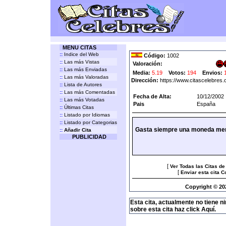
MENU CITAS
::
Indice del Web
Código:
1002
::
Las más Vistas
Valoración:
::
Las más Enviadas
Media:
5.19
Votos:
194
Envios:
::
Las más Valoradas
Dirección:
https://www.citascelebres
::
Lista de Autores
::
Las más Comentadas
Fecha de Alta:
10/12/2002
::
Las más Votadas
Pais
España
::
Últimas Citas
::
Listado por Idiomas
::
Listado por Categorias
Gasta siempre una moneda men
::
Añadir Cita
PUBLICIDAD
[
Ver Todas las Citas d
[
Enviar esta cita 
Copyright © 20
Esta cita, actualmente no tiene n
sobre esta cita haz click Aquí.