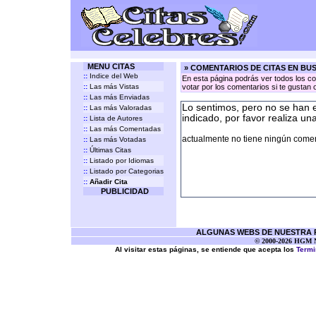
MENU CITAS
» COMENTARIOS DE CITAS EN BU
::
Indice del Web
En esta página podrás ver todos los co
::
Las más Vistas
votar por los comentarios si te gustan 
::
Las más Enviadas
Lo sentimos, pero no se han 
::
Las más Valoradas
indicado, por favor realiza un
::
Lista de Autores
::
Las más Comentadas
actualmente no tiene ningún coment
::
Las más Votadas
::
Últimas Citas
::
Listado por Idiomas
::
Listado por Categorias
::
Añadir Cita
PUBLICIDAD
ALGUNAS WEBS DE NUESTRA RE
© 2000-2026 HGM Ne
Al visitar estas páginas, se entiende que acepta los
Termi