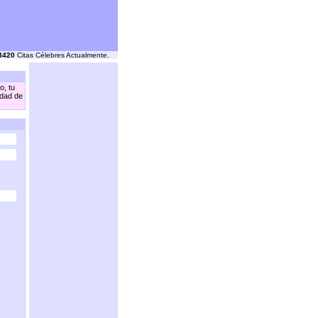
3420
Citas Célebres Actualmente.
o, tu
idad de