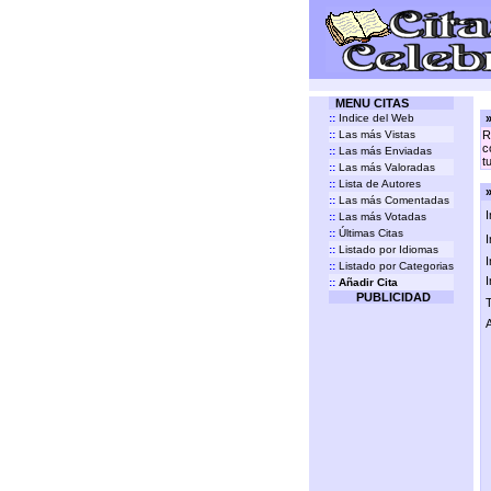
MENU CITAS
::
Indice del Web
»
::
Las más Vistas
R
c
::
Las más Enviadas
t
::
Las más Valoradas
::
Lista de Autores
»
::
Las más Comentadas
I
::
Las más Votadas
::
Últimas Citas
I
::
Listado por Idiomas
I
::
Listado por Categorias
I
::
Añadir Cita
PUBLICIDAD
T
A