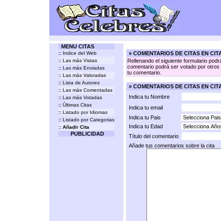
MENU CITAS
::
Indice del Web
» COMENTARIOS DE CITAS EN CI
::
Las más Vistas
Rellenando el siguiente formulario podr
comentario podrá ser votado por otros v
::
Las más Enviadas
tu comentario.
::
Las más Valoradas
::
Lista de Autores
» COMENTARIOS DE CITAS EN CIT
::
Las más Comentadas
Indica tu Nombre
::
Las más Votadas
::
Últimas Citas
Indica tu email
::
Listado por Idiomas
Indica tu Pais
::
Listado por Categorias
Indica tu Edad
::
Añadir Cita
PUBLICIDAD
Título del comentario
Añade tus comentarios sobre la cita