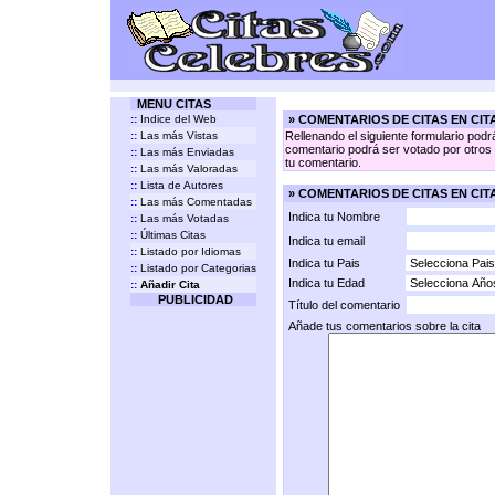
MENU CITAS
::
Indice del Web
» COMENTARIOS DE CITAS EN CI
::
Las más Vistas
Rellenando el siguiente formulario podr
comentario podrá ser votado por otros v
::
Las más Enviadas
tu comentario.
::
Las más Valoradas
::
Lista de Autores
» COMENTARIOS DE CITAS EN CIT
::
Las más Comentadas
Indica tu Nombre
::
Las más Votadas
::
Últimas Citas
Indica tu email
::
Listado por Idiomas
Indica tu Pais
::
Listado por Categorias
Indica tu Edad
::
Añadir Cita
PUBLICIDAD
Título del comentario
Añade tus comentarios sobre la cita