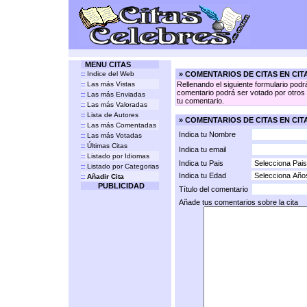
MENU CITAS
::
Indice del Web
» COMENTARIOS DE CITAS EN CI
::
Las más Vistas
Rellenando el siguiente formulario podr
comentario podrá ser votado por otros v
::
Las más Enviadas
tu comentario.
::
Las más Valoradas
::
Lista de Autores
» COMENTARIOS DE CITAS EN CIT
::
Las más Comentadas
Indica tu Nombre
::
Las más Votadas
::
Últimas Citas
Indica tu email
::
Listado por Idiomas
Indica tu Pais
::
Listado por Categorias
Indica tu Edad
::
Añadir Cita
PUBLICIDAD
Título del comentario
Añade tus comentarios sobre la cita