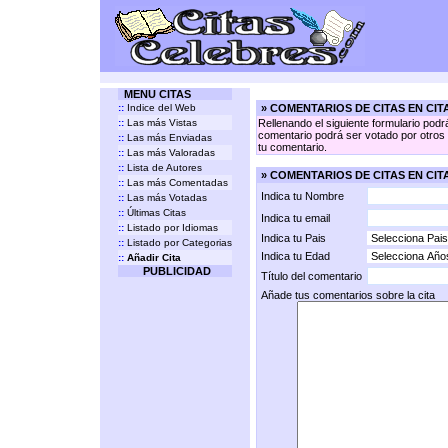
MENU CITAS
::
Indice del Web
» COMENTARIOS DE CITAS EN CI
::
Las más Vistas
Rellenando el siguiente formulario podr
comentario podrá ser votado por otros v
::
Las más Enviadas
tu comentario.
::
Las más Valoradas
::
Lista de Autores
» COMENTARIOS DE CITAS EN CIT
::
Las más Comentadas
Indica tu Nombre
::
Las más Votadas
::
Últimas Citas
Indica tu email
::
Listado por Idiomas
Indica tu Pais
::
Listado por Categorias
Indica tu Edad
::
Añadir Cita
PUBLICIDAD
Título del comentario
Añade tus comentarios sobre la cita