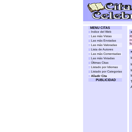
MENU CITAS
::
Indice del Web
»
::
Las más Vistas
R
c
::
Las más Enviadas
t
::
Las más Valoradas
::
Lista de Autores
»
::
Las más Comentadas
I
::
Las más Votadas
::
Últimas Citas
I
::
Listado por Idiomas
I
::
Listado por Categorias
I
::
Añadir Cita
PUBLICIDAD
T
A