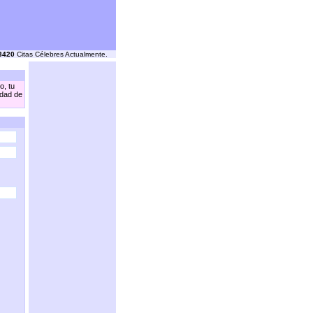
3420
Citas Célebres Actualmente.
o, tu
idad de