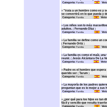
Categoria:
Vot
Familia
"trata a un hombre como es y se
»
se convertirá en lo que pueda y d
Categoria:
Voto
Familia
Los niños son lo más maravillos
»
adultos.
Fernando Díaz
(
)
Categoria:
Vot
Familia
La familia se define como un con
»
Fernando Ortiz
(
)
Categoria:
Vot
Familia
La familia es como el maíz, una
»
reunir.
Jesús Alcántara De La V
(
Categoria:
Voto
Familia
Padre es el hombre que espera 
»
querido ser
Tarum
(
)
Categoria:
Vot
Familia
La mayoría de los padres quiere
»
preguntan que es lo mejor a sus h
Categoria:
Vot
Familia
¿por qué para los hijos es tan di
»
fácil y sencillo que resulta traer
Categoria:
Vot
Familia