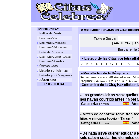
MENU CITAS
» Buscador de Citas en Citasceleb
::
Indice del Web
::
Las más Vistas
Texto a Buscar
::
Las más Enviadas
[
][
Añadir Cita
Aña
::
Las más Valoradas
Buscar en la C
::
Lista de Autores
::
Las más Comentadas
» Listado de las Citas por letra alf
::
Las más Votadas
A
B
C
D
E
F
G
H
I
J
K
L
::
Últimas Citas
::
Listado por Idiomas
» Resultados de la Búsqueda
::
Listado por Categorias
Se han encontrado 69 Resultados. Most
::
Añadir Cita
Páginas:
3
« Anterior
1
2
4
5
6
7
Siguien
PUBLICIDAD
Contenido de la Cita, Haz click en la 
Las grandes ideas son aquellas 
»
nos hayan ocurrido antes
Noel C
(
Categoria:
Vot
Familia
Antes de casarme tenia tres teo
»
hijos y ninguna teoria
Tarum
(
)
Categoria:
Vot
Familia
De nada sirve querer educar a l
»
solo saben copiar los ejemplos de