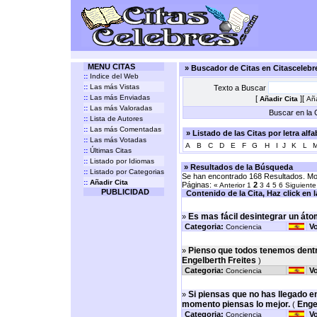
MENU CITAS
» Buscador de Citas en Citasceleb
::
Indice del Web
::
Las más Vistas
Texto a Buscar
::
Las más Enviadas
[
][
Añadir Cita
Aña
::
Las más Valoradas
Buscar en la C
::
Lista de Autores
::
Las más Comentadas
» Listado de las Citas por letra alf
::
Las más Votadas
A
B
C
D
E
F
G
H
I
J
K
L
::
Últimas Citas
::
Listado por Idiomas
» Resultados de la Búsqueda
::
Listado por Categorias
Se han encontrado 168 Resultados. Mos
::
Añadir Cita
Páginas:
2
« Anterior
1
3
4
5
6
Siguiente
PUBLICIDAD
Contenido de la Cita, Haz click en la 
Es mas fácil desintegrar un átom
»
Categoria:
Vo
Conciencia
Pienso que todos tenemos dentro
»
Engelberth Freites
)
Categoria:
Vo
Conciencia
Si piensas que no has llegado e
»
momento piensas lo mejor.
Enge
(
Categoria:
Vo
Conciencia