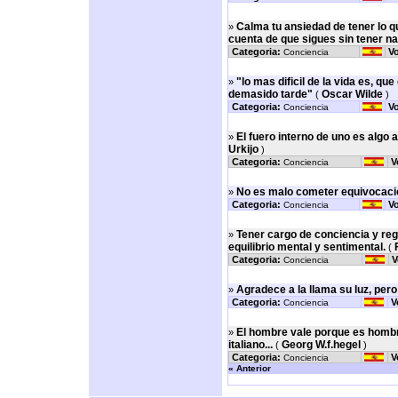
Calma tu ansiedad de tener lo qu
»
cuenta de que sigues sin tener nad
Categoria:
Vo
Conciencia
"lo mas dificil de la vida es, 
»
demasido tarde"
Oscar Wilde
(
)
Categoria:
Vo
Conciencia
El fuero interno de uno es algo 
»
Urkijo
)
Categoria:
V
Conciencia
No es malo cometer equivocacion
»
Categoria:
Vo
Conciencia
Tener cargo de conciencia y reg
»
equilibrio mental y sentimental.
(
Categoria:
V
Conciencia
Agradece a la llama su luz, pero 
»
Categoria:
V
Conciencia
El hombre vale porque es hombre
»
italiano...
Georg W.f.hegel
(
)
Categoria:
V
Conciencia
« Anterior