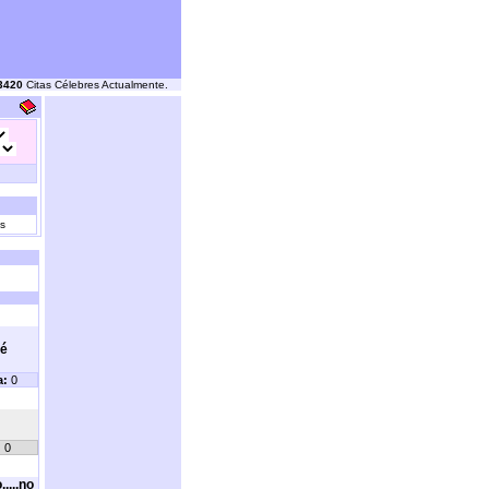
3420
Citas Célebres Actualmente.
s
ué
a:
0
:
0
....no