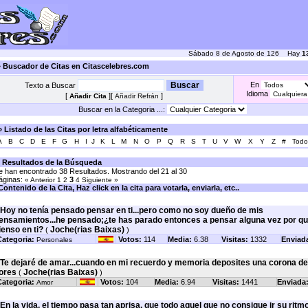
Sábado 8 de Agosto de 126 Hay
1
 Buscador de Citas en Citascelebres.com
En
Texto a Buscar
Idioma
[
][
]
Añadir Cita
Añadir Refrán
Buscar en la Categoria ...:
 Listado de las Citas por letra alfabéticamente
A
B
C
D
E
F
G
H
I
J
K
L
M
N
O
P
Q
R
S
T
U
V
W
X
Y
Z
#
Todo
 Resultados de la Búsqueda
e han encontrado 38 Resultados. Mostrando del 21 al 30
áginas:
3
« Anterior
1
2
4
Siguiente »
Contenido de la Cita, Haz click en la cita para votarla, enviarla, etc..
Hoy no tenía pensado pensar en ti...pero como no soy dueño de mis
ensamientos...he pensado;¿te has parado entonces a pensar alguna vez por q
ienso en ti?
Joche(rias Baixas)
(
)
ategoria:
Votos:
114
Media:
6.38
Visitas:
1332
Enviad
Personales
Te dejaré de amar...cuando en mi recuerdo y memoria deposites una corona de
lores
Joche(rias Baixas)
(
)
ategoria:
Votos:
104
Media:
6.94
Visitas:
1441
Enviada
Amor
En la vida, el tiempo pasa tan aprisa, que todo aquel que no consigue ir su ritmo.