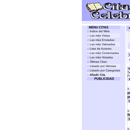
MENU CITAS
»
::
Indice del Web
::
Las más Vistas
::
Las más Enviadas
::
Las más Valoradas
::
Lista de Autores
::
Las más Comentadas
»
::
Las más Votadas
::
Últimas Citas
::
Listado por Idiomas
»
::
Listado por Categorias
S
::
Añadir Cita
P
PUBLICIDAD
»
p
p
C
»
f
C
»