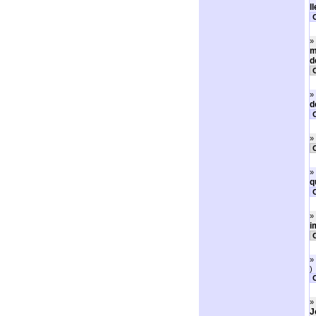
l
C
»
m
d
C
»
d
C
»
C
»
q
C
»
i
C
»
)
C
»
J