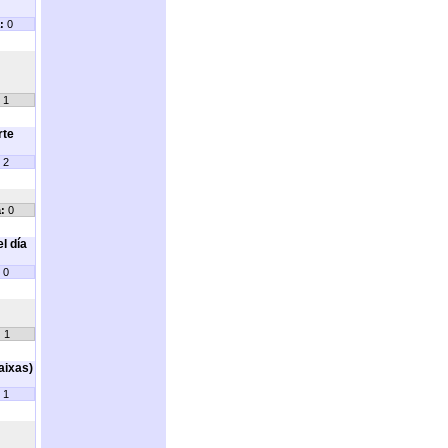
:
0
1
rte
2
:
0
l día
0
:
1
aixas)
1