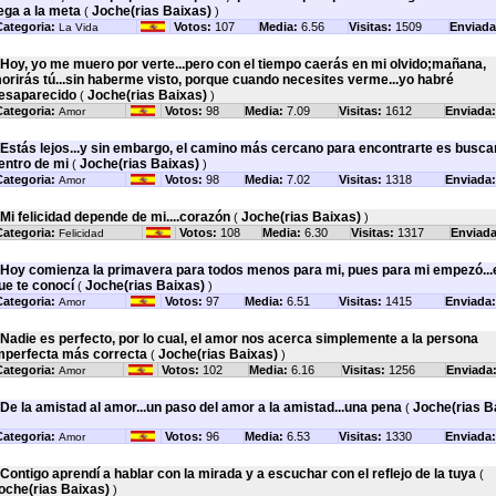
lega a la meta
Joche(rias Baixas)
(
)
ategoria:
Votos:
107
Media:
6.56
Visitas:
1509
Enviada
La Vida
Hoy, yo me muero por verte...pero con el tiempo caerás en mi olvido;mañana,
orirás tú...sin haberme visto, porque cuando necesites verme...yo habré
esaparecido
Joche(rias Baixas)
(
)
ategoria:
Votos:
98
Media:
7.09
Visitas:
1612
Enviada:
Amor
Estás lejos...y sin embargo, el camino más cercano para encontrarte es busca
entro de mi
Joche(rias Baixas)
(
)
ategoria:
Votos:
98
Media:
7.02
Visitas:
1318
Enviada:
Amor
Mi felicidad depende de mi....corazón
Joche(rias Baixas)
(
)
ategoria:
Votos:
108
Media:
6.30
Visitas:
1317
Enviada
Felicidad
Hoy comienza la primavera para todos menos para mi, pues para mi empezó...e
ue te conocí
Joche(rias Baixas)
(
)
ategoria:
Votos:
97
Media:
6.51
Visitas:
1415
Enviada:
Amor
Nadie es perfecto, por lo cual, el amor nos acerca simplemente a la persona
mperfecta más correcta
Joche(rias Baixas)
(
)
ategoria:
Votos:
102
Media:
6.16
Visitas:
1256
Enviada
Amor
De la amistad al amor...un paso del amor a la amistad...una pena
Joche(rias B
(
ategoria:
Votos:
96
Media:
6.53
Visitas:
1330
Enviada:
Amor
Contigo aprendí a hablar con la mirada y a escuchar con el reflejo de la tuya
(
oche(rias Baixas)
)