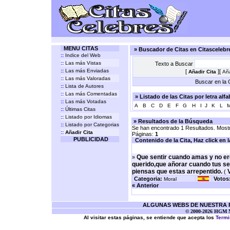
MENU CITAS
» Buscador de Citas en Citasceleb
::
Indice del Web
::
Las más Vistas
Texto a Buscar
::
Las más Enviadas
[
][
Añadir Cita
Aña
::
Las más Valoradas
Buscar en la C
::
Lista de Autores
::
Las más Comentadas
» Listado de las Citas por letra alf
::
Las más Votadas
A
B
C
D
E
F
G
H
I
J
K
L
::
Últimas Citas
::
Listado por Idiomas
» Resultados de la Búsqueda
::
Listado por Categorias
Se han encontrado 1 Resultados. Mostr
::
Añadir Cita
Páginas:
1
PUBLICIDAD
Contenido de la Cita, Haz click en la 
Que sentir cuando amas y no e
»
querido,que añorar cuando tus se
piensas que estas arrepentido.
V
(
Categoria:
Votos
Moral
« Anterior
ALGUNAS WEBS DE NUESTRA RE
© 2000-2026 HGM Ne
Al visitar estas páginas, se entiende que acepta los
Termi