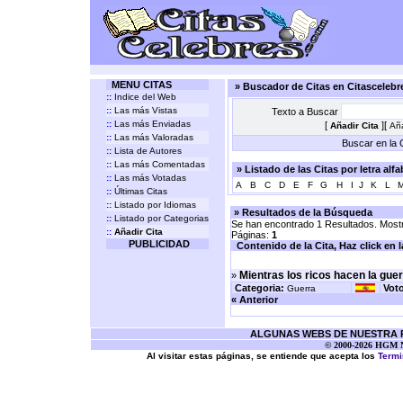
MENU CITAS
» Buscador de Citas en Citasceleb
::
Indice del Web
::
Las más Vistas
Texto a Buscar
::
Las más Enviadas
[
][
Añadir Cita
Aña
::
Las más Valoradas
Buscar en la C
::
Lista de Autores
::
Las más Comentadas
» Listado de las Citas por letra alf
::
Las más Votadas
A
B
C
D
E
F
G
H
I
J
K
L
::
Últimas Citas
::
Listado por Idiomas
» Resultados de la Búsqueda
::
Listado por Categorias
Se han encontrado 1 Resultados. Mostr
::
Añadir Cita
Páginas:
1
PUBLICIDAD
Contenido de la Cita, Haz click en la 
Mientras los ricos hacen la gue
»
Categoria:
Vot
Guerra
« Anterior
ALGUNAS WEBS DE NUESTRA RE
© 2000-2026 HGM Ne
Al visitar estas páginas, se entiende que acepta los
Termi